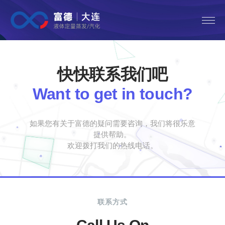
快快联系我们吧
Want to get in touch?
如果您有关于富德的疑问需要咨询，我们将很乐意
提供帮助。
欢迎拨打我们的热线电话。
联系方式