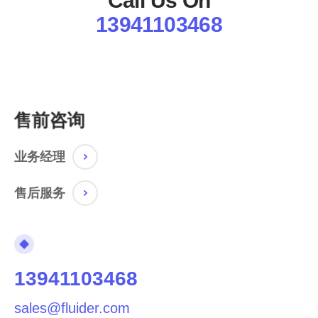
Call Us On
13941103468
售前咨询
业务经理
售后服务
13941103468
sales@fluider.com